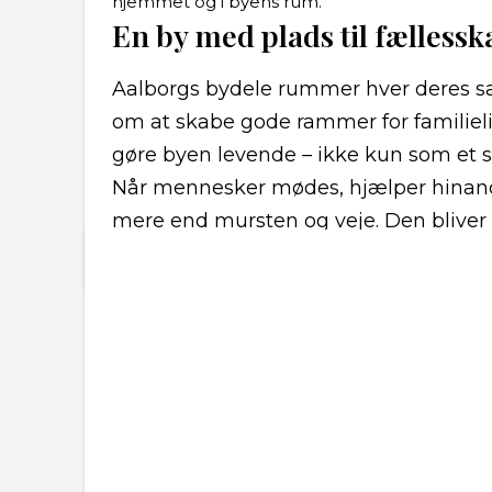
hjemmet og i byens rum.
En by med plads til fællessk
Aalborgs bydele rummer hver deres s
om at skabe gode rammer for familieliv
gøre byen levende – ikke kun som et st
Når mennesker mødes, hjælper hinand
mere end mursten og veje. Den bliver 