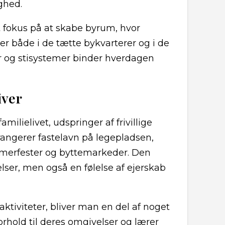
ghed.
t fokus på at skabe byrum, hvor
r både i de tætte bykvarterer og i de
r og stisystemer binder hverdagen
iver
milielivet, udspringer af frivillige
rangerer fastelavn på legepladsen,
mmerfester og byttemarkeder. Den
elser, men også en følelse af ejerskab
aktiviteter, bliver man en del af noget
forhold til deres omgivelser og lærer