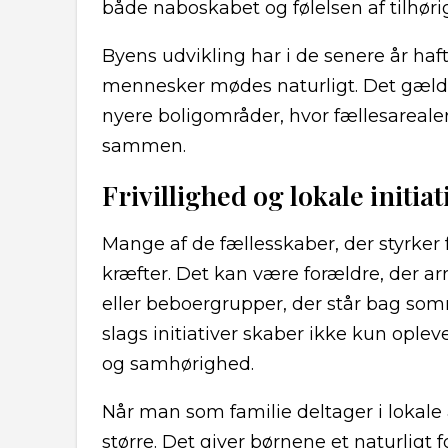
både naboskabet og følelsen af tilhøri
Byens udvikling har i de senere år haf
mennesker mødes naturligt. Det gælde
nyere boligområder, hvor fællesareale
sammen.
Frivillighed og lokale initiat
Mange af de fællesskaber, der styrker fa
kræfter. Det kan være forældre, der ar
eller beboergrupper, der står bag so
slags initiativer skaber ikke kun oplev
og samhørighed.
Når man som familie deltager i lokale 
større. Det giver børnene et naturligt 