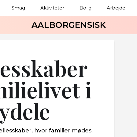
Smag
Aktiviteter
Bolig
Arbejde
AALBORGENSISK
lesskaber
ilielivet i
ydele
ællesskaber, hvor familier mødes,