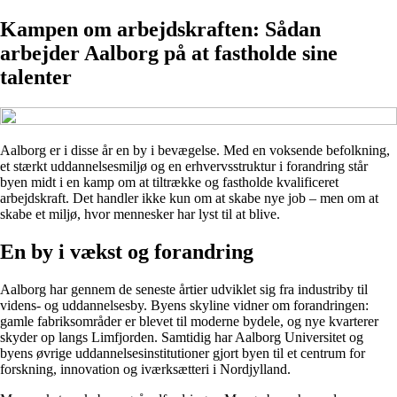
Kampen om arbejdskraften: Sådan
arbejder Aalborg på at fastholde sine
talenter
Aalborg er i disse år en by i bevægelse. Med en voksende befolkning,
et stærkt uddannelsesmiljø og en erhvervsstruktur i forandring står
byen midt i en kamp om at tiltrække og fastholde kvalificeret
arbejdskraft. Det handler ikke kun om at skabe nye job – men om at
skabe et miljø, hvor mennesker har lyst til at blive.
En by i vækst og forandring
Aalborg har gennem de seneste årtier udviklet sig fra industriby til
videns- og uddannelsesby. Byens skyline vidner om forandringen:
gamle fabriksområder er blevet til moderne bydele, og nye kvarterer
skyder op langs Limfjorden. Samtidig har Aalborg Universitet og
byens øvrige uddannelsesinstitutioner gjort byen til et centrum for
forskning, innovation og iværksætteri i Nordjylland.