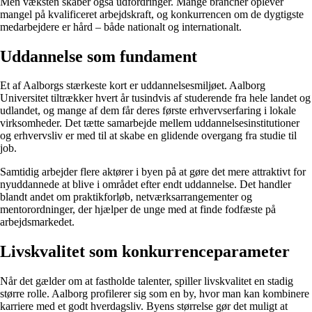
Men væksten skaber også udfordringer. Mange brancher oplever
mangel på kvalificeret arbejdskraft, og konkurrencen om de dygtigste
medarbejdere er hård – både nationalt og internationalt.
Uddannelse som fundament
Et af Aalborgs stærkeste kort er uddannelsesmiljøet. Aalborg
Universitet tiltrækker hvert år tusindvis af studerende fra hele landet og
udlandet, og mange af dem får deres første erhvervserfaring i lokale
virksomheder. Det tætte samarbejde mellem uddannelsesinstitutioner
og erhvervsliv er med til at skabe en glidende overgang fra studie til
job.
Samtidig arbejder flere aktører i byen på at gøre det mere attraktivt for
nyuddannede at blive i området efter endt uddannelse. Det handler
blandt andet om praktikforløb, netværksarrangementer og
mentorordninger, der hjælper de unge med at finde fodfæste på
arbejdsmarkedet.
Livskvalitet som konkurrenceparameter
Når det gælder om at fastholde talenter, spiller livskvalitet en stadig
større rolle. Aalborg profilerer sig som en by, hvor man kan kombinere
karriere med et godt hverdagsliv. Byens størrelse gør det muligt at