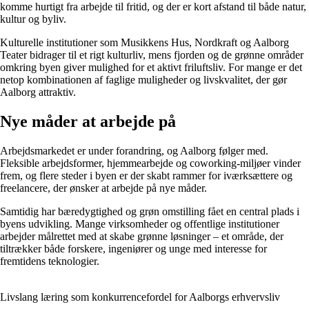
komme hurtigt fra arbejde til fritid, og der er kort afstand til både natur,
kultur og byliv.
Kulturelle institutioner som Musikkens Hus, Nordkraft og Aalborg
Teater bidrager til et rigt kulturliv, mens fjorden og de grønne områder
omkring byen giver mulighed for et aktivt friluftsliv. For mange er det
netop kombinationen af faglige muligheder og livskvalitet, der gør
Aalborg attraktiv.
Nye måder at arbejde på
Arbejdsmarkedet er under forandring, og Aalborg følger med.
Fleksible arbejdsformer, hjemmearbejde og coworking-miljøer vinder
frem, og flere steder i byen er der skabt rammer for iværksættere og
freelancere, der ønsker at arbejde på nye måder.
Samtidig har bæredygtighed og grøn omstilling fået en central plads i
byens udvikling. Mange virksomheder og offentlige institutioner
arbejder målrettet med at skabe grønne løsninger – et område, der
tiltrækker både forskere, ingeniører og unge med interesse for
fremtidens teknologier.
Livslang læring som konkurrencefordel for Aalborgs erhvervsliv