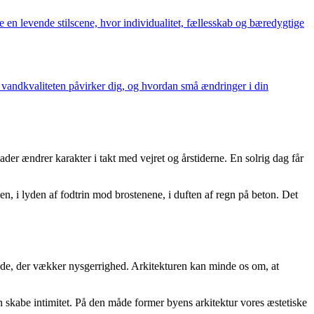
en levende stilscene, hvor individualitet, fællesskab og bæredygtige
n vandkvaliteten påvirker dig, og hvordan små ændringer i din
ader ændrer karakter i takt med vejret og årstiderne. En solrig dag får
n, i lyden af fodtrin mod brostenene, i duften af regn på beton. Det
acade, der vækker nysgerrighed. Arkitekturen kan minde os om, at
an skabe intimitet. På den måde former byens arkitektur vores æstetiske