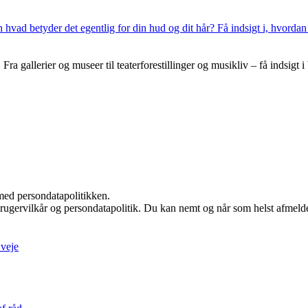
n hvad betyder det egentlig for din hud og dit hår? Få indsigt i, hvorda
gallerier og museer til teaterforestillinger og musikliv – få indsigt i 
med persondatapolitikken.
rugervilkår og persondatapolitik. Du kan nemt og når som helst afmelde
 veje