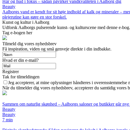
Hår og hud i fokus – sådan påvirker vandkvaliteten i Aalborg dig
Beauty
Aalborgs vand er kendt for sit høje indhold af kalk og mineraler – me
plejerutine kan gøre en stor forskel.
Kunst og kultur i Aalborg
Udforsk Aalborgs pulserende kunst- og kulturscene med denne e-bog. Fra 
Tag e-bogen her
Tilmeld dig vores nyhedsbrev
Få inspiration, viden og små genveje direkte i din indbakke.
Hvad er din e-mail?
Registrer
Tak for tilmeldingen
Jeg accepterer, at mine oplysninger håndteres i overensstemmelse 
Når du tilmelder dig vores nyhedsbrev, accepterer du samtidig vores b
Sammen om naturlig skønhed – Aalborgs saloner og butikker går nye
Beauty
Beauty
7 min