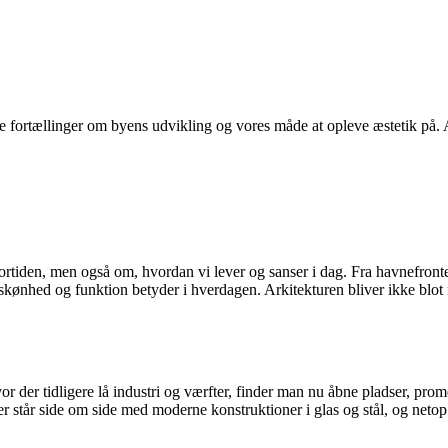
 fortællinger om byens udvikling og vores måde at opleve æstetik på. A
 fortiden, men også om, hvordan vi lever og sanser i dag. Fra havnefron
ad skønhed og funktion betyder i hverdagen. Arkitekturen bliver ikke blo
 der tidligere lå industri og værfter, finder man nu åbne pladser, prom
er står side om side med moderne konstruktioner i glas og stål, og neto