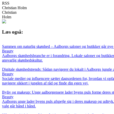
RSS
Christian Holm
Christian
Holm
Læs også:
Sammen om naturlig skønhed – Aalborgs saloner og butikker går nye
Beauty
Aalborgs skønhedsbranche er i forandring. Lokale saloner og butikker
ansvarlig skønhedskultur.
Digitale skønhedstrends: Sådan navigerer du lokalt i Aalborgs jungle 
Beauty
Sociale medier og influencere sætter dagsordenen for, hvordan vi opfa
navigere sikkert i junglen af råd og finde din egen vej.
Byliv og makeup: Unge aalborgensere lader byens puls forme deres st
Beauty
Aalborgs unge lader byens puls afspejle sig i deres makeup og udtryk
valg går hånd i hånd.