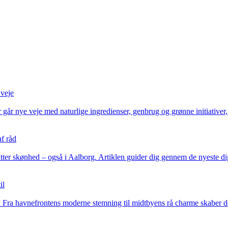
 veje
 går nye veje med naturlige ingredienser, genbrug og grønne initiativer
af råd
tter skønhed – også i Aalborg. Artiklen guider dig gennem de nyeste dig
il
. Fra havnefrontens moderne stemning til midtbyens rå charme skaber de 