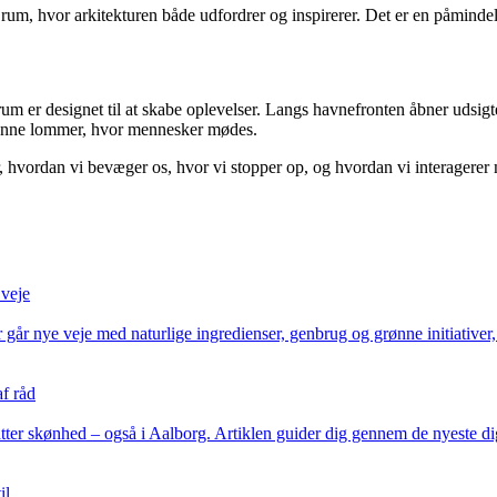
rum, hvor arkitekturen både udfordrer og inspirerer. Det er en påmindels
r designet til at skabe oplevelser. Langs havnefronten åbner udsigten
grønne lommer, hvor mennesker mødes.
hvordan vi bevæger os, hvor vi stopper op, og hvordan vi interagerer m
 veje
 går nye veje med naturlige ingredienser, genbrug og grønne initiativer
af råd
tter skønhed – også i Aalborg. Artiklen guider dig gennem de nyeste dig
il