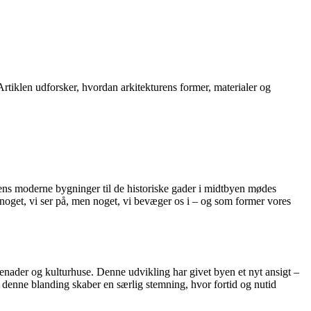
rtiklen udforsker, hvordan arkitekturens former, materialer og
tens moderne bygninger til de historiske gader i midtbyen mødes
t noget, vi ser på, men noget, vi bevæger os i – og som former vores
enader og kulturhuse. Denne udvikling har givet byen et nyt ansigt –
p denne blanding skaber en særlig stemning, hvor fortid og nutid