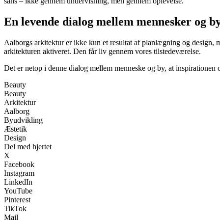
sans – ikke gennem undervisning, men gennem oplevelse.
En levende dialog mellem mennesker og b
Aalborgs arkitektur er ikke kun et resultat af planlægning og design,
arkitekturen aktiveret. Den får liv gennem vores tilstedeværelse.
Det er netop i denne dialog mellem menneske og by, at inspirationen op
Beauty
Beauty
Arkitektur
Aalborg
Byudvikling
Æstetik
Design
Del med hjertet
X
Facebook
Instagram
LinkedIn
YouTube
Pinterest
TikTok
Mail