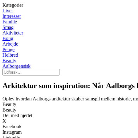
Kategorier
Livet
Interesser
Familie
Smag
Aktiviteter
Bolig
Arbejde
Penge
Helbred
Beauty
Aalborgensisk
Arkitektur som inspiration: Når Aalborgs 
Oplev hvordan Aalborgs arkitektur skaber samspil mellem historie, mo
Beauty
Beauty
Del med hjertet
X
Facebook
Instagram
LinkedIn