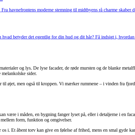
. Fra havnefrontens moderne stemning til midtbyens rå charme skaber de 
n hvad betyder det egentlig for din hud og dit hår? Få indsigt i, hvorda
materialer og lys. De lyse facader, de røde mursten og de blanke metalfl
 melankolske sider.
 til øjet, men også til kroppen. Vi mærker rummene – i vinden fra fjorde
kan være i måden, en bygning fanger lyset på, eller i detaljerne i en f
mellem form, funktion og omgivelser.
r os i. Et åbent torv kan give en følelse af frihed, mens en smal gyde k