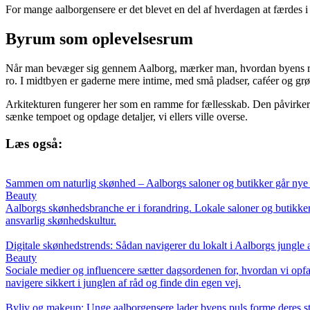
For mange aalborgensere er det blevet en del af hverdagen at færdes i 
Byrum som oplevelsesrum
Når man bevæger sig gennem Aalborg, mærker man, hvordan byens rum e
ro. I midtbyen er gaderne mere intime, med små pladser, caféer og 
Arkitekturen fungerer her som en ramme for fællesskab. Den påvirker, 
sænke tempoet og opdage detaljer, vi ellers ville overse.
Læs også:
Sammen om naturlig skønhed – Aalborgs saloner og butikker går nye
Beauty
Aalborgs skønhedsbranche er i forandring. Lokale saloner og butikker
ansvarlig skønhedskultur.
Digitale skønhedstrends: Sådan navigerer du lokalt i Aalborgs jungle 
Beauty
Sociale medier og influencere sætter dagsordenen for, hvordan vi opfa
navigere sikkert i junglen af råd og finde din egen vej.
Byliv og makeup: Unge aalborgensere lader byens puls forme deres st